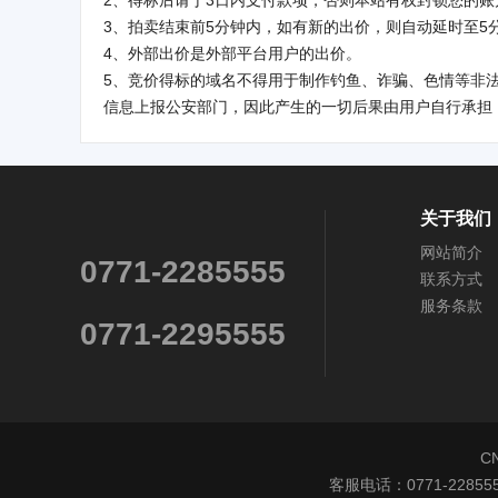
2、得标后请于3日内支付款项，否则本站有权封锁您的
3、拍卖结束前5分钟内，如有新的出价，则自动延时至5
4、外部出价是外部平台用户的出价。
5、竞价得标的域名不得用于制作钓鱼、诈骗、色情等非
信息上报公安部门，因此产生的一切后果由用户自行承担
关于我们
网站简介
0771-2285555
联系方式
服务条款
0771-2295555
C
客服电话：0771-228555