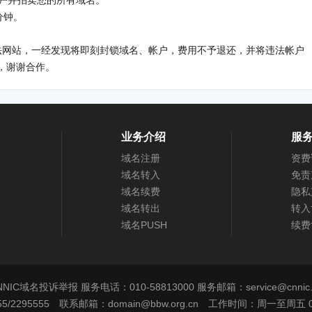
账户并拍卖您的所有域名。
分钟。
法网站，一经发现将即刻封锁域名、帐户，费用不予退还，并将违法帐户
，谢谢合作。
业务介绍
服
域名注册
资费
域名转入
免责
域名续费
隐私
域名转出
转入
域名PUSH
续费
NNIC域名投诉举报 服务电话：010-58813000 服务邮箱：service@cnnic.
5/2295555 联系邮箱：domain@bbw.org.cn 工作时间：周一至周五 09:00-