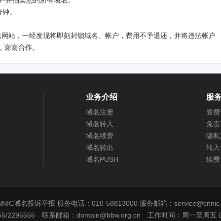
账户并拍卖您的所有域名。
分钟。
法网站，一经发现将即刻封锁域名、帐户，费用不予退还，并将违法帐户
，谢谢合作。
业务介绍
服
域名注册
资费
域名转入
免责
域名续费
隐私
域名转出
转入
域名PUSH
续费
NNIC域名投诉举报 服务电话：010-58813000 服务邮箱：service@cnnic.
5/2295555 联系邮箱：domain@bbw.org.cn 工作时间：周一至周五 09:00-