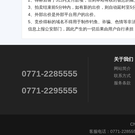
2、得标后请于3日内支付款项，否则本站有权封锁您的
3、拍卖结束前5分钟内，如有新的出价，则自动延时至5
4、外部出价是外部平台用户的出价。
5、竞价得标的域名不得用于制作钓鱼、诈骗、色情等非
信息上报公安部门，因此产生的一切后果由用户自行承担
关于我们
网站简介
0771-2285555
联系方式
服务条款
0771-2295555
C
客服电话：0771-228555