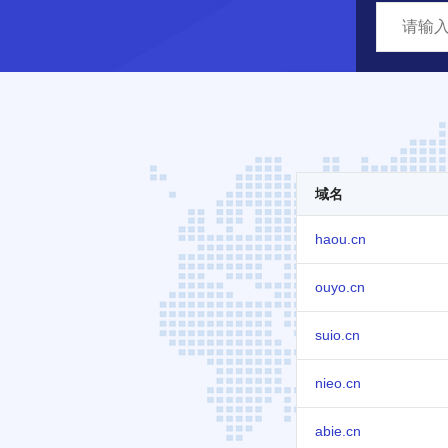
域名
haou.cn
ouyo.cn
suio.cn
nieo.cn
abie.cn