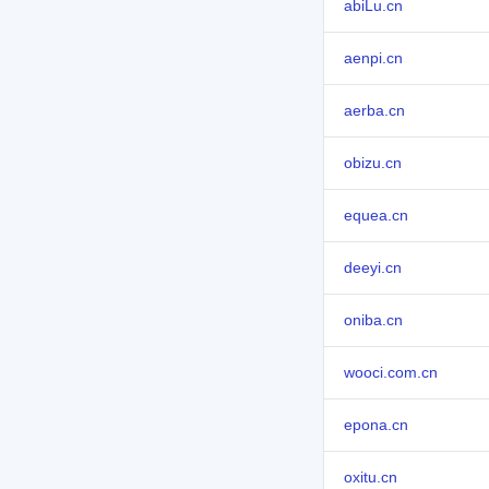
abiLu.cn
aenpi.cn
aerba.cn
obizu.cn
equea.cn
deeyi.cn
oniba.cn
wooci.com.cn
epona.cn
oxitu.cn