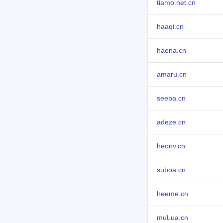
tiamo.net.cn
haaqi.cn
haena.cn
amaru.cn
seeba.cn
adeze.cn
heonv.cn
suboa.cn
heeme.cn
muLua.cn