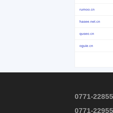
rumoo.cn
hasee.net.cn
quseo.cn
oguie.cn
0771-2285
0771-2295